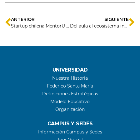
ANTERIOR
SIGUIENTE
Startup chilena MentorU apuesta por IA y simulaciones para transformar el entrenamiento de equipos comerciales
Del aula al ecosistema internacional: así se forman los ganadores del Semillero 3IE-USM
UNIVERSIDAD
Nuestra Historia
Federico Santa María
Definiciones Estratégicas
Modelo Educativo
Organización
CAMPUS Y SEDES
Información Campus y Sedes
Tour Virtual