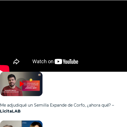
Me adjudiqué un Semilla Expande de Corfo, ¿ahora qué? –
LicitaLAB