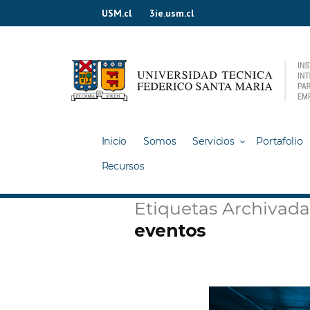
Ir
USM.cl
3ie.usm.cl
al
contenido
Inicio
Somos
Servicios
Portafolio
Recursos
Etiquetas Archivada
eventos