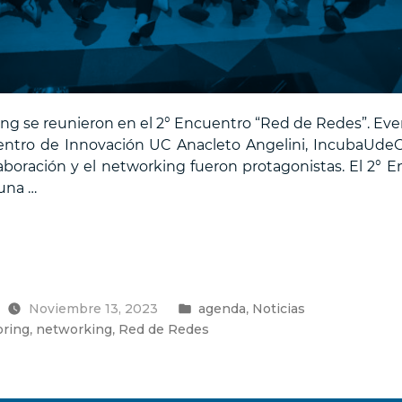
ing se reunieron en el 2° Encuentro “Red de Redes”. Eve
ntro de Innovación UC Anacleto Angelini, IncubaUde
laboración y el networking fueron protagonistas. El 2° 
una …
Publicado
,
Noviembre 13, 2023
agenda
Noticias
en
,
,
ring
networking
Red de Redes