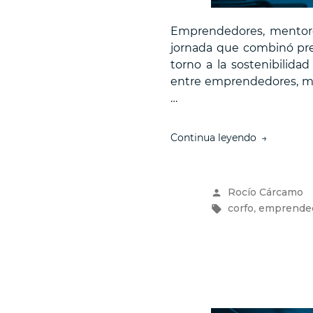
Emprendedores, mentores
jornada que combinó pre
torno a la sostenibilid
entre emprendedores, men
…
“Encuentro
Continua leyendo
“Sostenibil
en
Acción”
Publicado
Rocío Cárcamo
reunió
por
Etiquetas:
,
corfo
emprende
a
más
de
80
actores
del
ecosistema
para