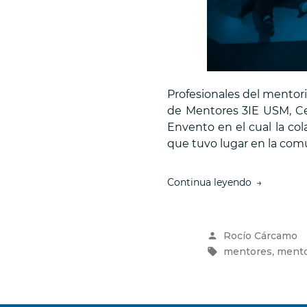
Profesionales del mentor
de Mentores 3IE USM, Ce
Envento en el cual la co
que tuvo lugar en la com
“Se
Continua leyendo
realizó
un
encuentro
Publicado
Rocío Cárcamo
de
por
Etiquetas:
,
mentores
mento
mentores
y
mentoras
para