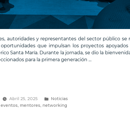
 autoridades y representantes del sector público se r
las oportunidades que impulsan los proyectos apoyados p
ico Santa María. Durante la jornada, se dio la bienveni
ccionados para la primera generación …
Publicado
Abril 25, 2025
Noticias
en
,
,
,
eventos
mentores
networking