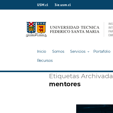
Ir
USM.cl
3ie.usm.cl
al
contenido
Inicio
Somos
Servicios
Portafolio
Recursos
Etiquetas Archivada
mentores