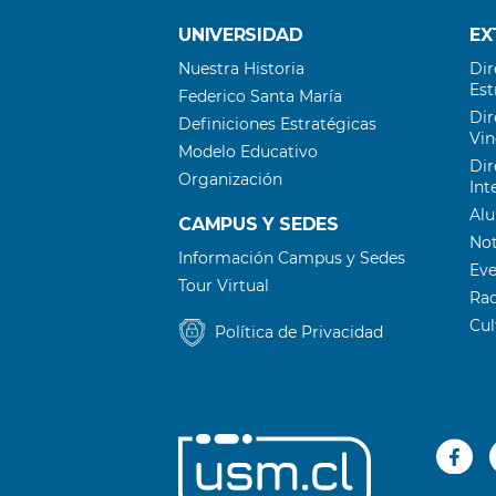
potenciar
el
UNIVERSIDAD
EX
desarrollo
Nuestra Historia
Dir
empresarial
Est
Federico Santa María
Dir
Definiciones Estratégicas
Vin
Modelo Educativo
Dir
Organización
Int
Al
CAMPUS Y SEDES
Not
Información Campus y Sedes
Ev
Tour Virtual
Ra
Cu
Política de Privacidad