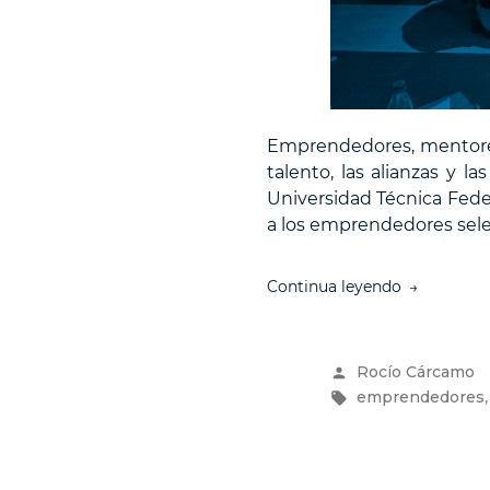
Emprendedores, mentores,
talento, las alianzas y 
Universidad Técnica Feder
a los emprendedores sele
“La
Continua leyendo
Comunidad
3IE-
USM
Publicado
Rocío Cárcamo
se
por
Etiquetas:
emprendedores
reúne
en
su
primer