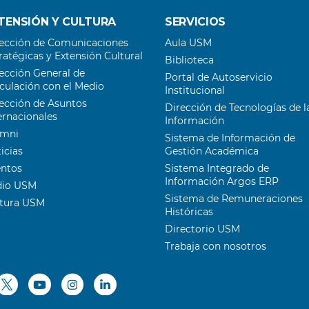
TENSIÓN Y CULTURA
SERVICIOS
ección de Comunicaciones
Aula USM
”
ratégicas y Extensión Cultural
Biblioteca
ección General de
Portal de Autoservicio
culación con el Medio
Institucional
ección de Asuntos
Dirección de Tecnologías de l
ernacionales
Información
umni
Sistema de Información de
icias
Gestión Académica
entos
Sistema Integrado de
Información Argos ERP
dio USM
Sistema de Remuneraciones
ltura USM
Históricas
Directorio USM
Trabaja con nosotros