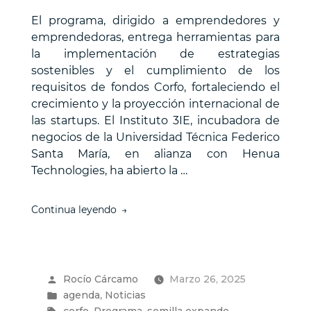
El programa, dirigido a emprendedores y
emprendedoras, entrega herramientas para
la implementación de estrategias
sostenibles y el cumplimiento de los
requisitos de fondos Corfo, fortaleciendo el
crecimiento y la proyección internacional de
las startups. El Instituto 3IE, incubadora de
negocios de la Universidad Técnica Federico
Santa María, en alianza con Henua
Technologies, ha abierto la …
“Instituto
Continua leyendo
3IE
y
Henua
Technologies
Publicado
Rocío Cárcamo
Marzo 26, 2025
abren
por
Publicado
,
agenda
Noticias
convocatoria
en
Etiquetas:
para
,
,
,