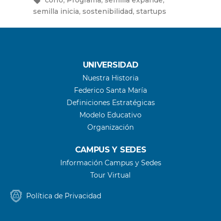
corfo
Programa
semilla expande
IV
,
,
semilla inicia
sostenibilidad
startups
versión
del
Programa
de
Operación
UNIVERSIDAD
Sostenible
Nuestra Historia
en
Federico Santa María
Startups”
Definiciones Estratégicas
Modelo Educativo
Organización
CAMPUS Y SEDES
Información Campus y Sedes
Tour Virtual
Política de Privacidad