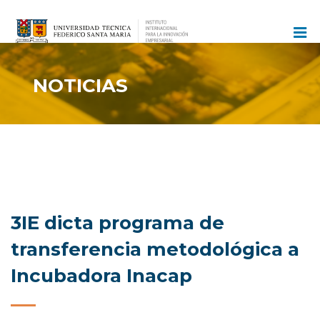
Ir
al
contenido
NOTICIAS
3IE dicta programa de
transferencia metodológica a
Incubadora Inacap