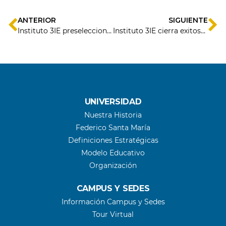
ANTERIOR
SIGUIENTE
Instituto 3IE preselecciona a 15 emprendimientos para realizar gira comercial en Estados Unidos
Instituto 3IE cierra exitoso año posicionándose como la mejor incubadora universitaria del país
UNIVERSIDAD
Nuestra Historia
Federico Santa María
Definiciones Estratégicas
Modelo Educativo
Organización
CAMPUS Y SEDES
Información Campus y Sedes
Tour Virtual