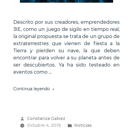
Descrito por sus creadores, emprendedores
3IE, como un juego de sigilo en tiempo real,
la original propuesta se trata de un grupo de
extraterrestres que vienen de fiesta a la
Tierra y pierden su nave, la que deben
encontrar para volver a su planeta antes de
ser descubiertos. Ya ha sido testeado en
eventos como …
“Emprendedores
Continua leyendo
3IE
desarrollan
innovador
videojuego
Publicado
Constanza Galvez
sobre
por
Publicado
Octubre 4, 2019
aliens
Noticias
fiesteros”
en