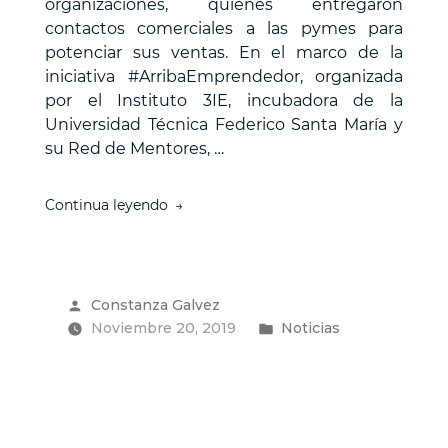
organizaciones, quienes entregaron
contactos comerciales a las pymes para
potenciar sus ventas. En el marco de la
iniciativa #ArribaEmprendedor, organizada
por el Instituto 3IE, incubadora de la
Universidad Técnica Federico Santa María y
su Red de Mentores, …
“Incubadora
Continua leyendo
3IE
de
la
USM
Publicado
Constanza Galvez
realiza
por
Publicado
Noviembre 20, 2019
exitoso
Noticias
Demo
en
Day
para
apoyar
a