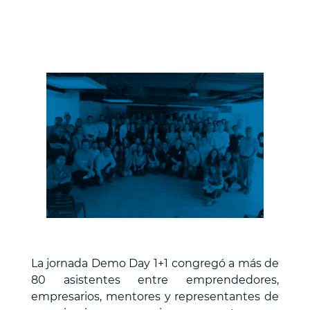
empresarios
de
la
Región
de
Valparaíso”
La jornada Demo Day 1+1 congregó a más de
80 asistentes entre emprendedores,
empresarios, mentores y representantes de