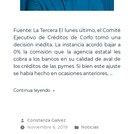
Fuente: La Tercera El lunes último, el Comité
Ejecutivo de Créditos de Corfo tomó una
decisión inédita. La instancia acordó bajar a
0% la comisión que la agencia estatal les
cobra a los bancos en su calidad de aval de
los créditos de las pymes. Si bien este ajuste
se había hecho en ocasiones anteriores, …
“El
Continua leyendo
giro
de
Corfo
tras
Publicado
Constanza Galvez
crisis
por
Publicado
Noviembre 6, 2019
social”
Noticias
en