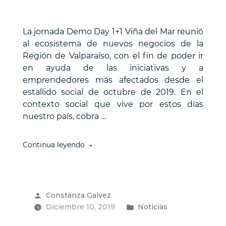
La jornada Demo Day 1+1 Viña del Mar reunió
al ecosistema de nuevos negocios de la
Región de Valparaíso, con el fin de poder ir
en ayuda de las iniciativas y a
emprendedores más afectados desde el
estallido social de octubre de 2019. En el
contexto social que vive por estos días
nuestro país, cobra …
“3IE
Continua leyendo
lideró
jornada
de
encuentro
Publicado
Constanza Galvez
entre
por
Publicado
Diciembre 10, 2019
emprendedores
Noticias
y
en