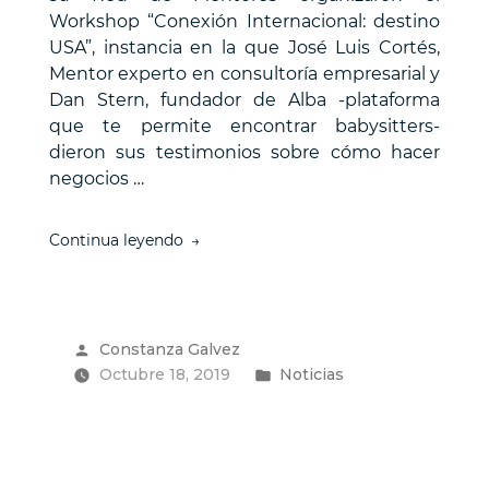
Workshop “Conexión Internacional: destino
USA”, instancia en la que José Luis Cortés,
Mentor experto en consultoría empresarial y
Dan Stern, fundador de Alba -plataforma
que te permite encontrar babysitters-
dieron sus testimonios sobre cómo hacer
negocios …
“Instituto
Continua leyendo
3IE
lanza
programa
para
Publicado
Constanza Galvez
emprendedores
por
Publicado
Octubre 18, 2019
que
Noticias
quieran
en
expandir
sus
negocios
a