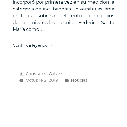
incorporó por primera vez en su medición la
categoría de incubadoras universitarias, área
en la que sobresalió el centro de negocios
de la Universidad Técnica Federico Santa
María como …
“Instituto
Continua leyendo
3IE
de
la
Universidad
Publicado
Constanza Galvez
Técnica
por
Publicado
Octubre 2, 2019
Federico
Noticias
Santa
en
María
es
destacada
como
la
mejor