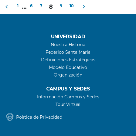
Navegación
como
1
…
6
7
8
9
10
ganadores
a
de
Artificyan,
Go
entradas
Vision
UNIVERSIDAD
y
Nuestra Historia
Ritella”
Federico Santa María
Definiciones Estratégicas
Modelo Educativo
Organización
CAMPUS Y SEDES
Información Campus y Sedes
Tour Virtual
Política de Privacidad