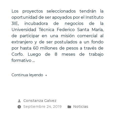
incubadora
de
Los proyectos seleccionados tendrán la
negocios
del
oportunidad de ser apoyados por el Instituto
país”
3IE, incubadora de negocios de la
Universidad Técnica Federico Santa María,
de participar en una misión comercial al
extranjero y de ser postulados a un fondo
por hasta 60 millones de pesos a través de
Corfo. Luego de 8 meses de trabajo
formativo …
“Torneo
Continua leyendo
de
Emprendimiento
3IE
de
Publicado
Constanza Galvez
Inteligencia
por
Publicado
Septiembre 24, 2019
Artificial
Noticias
deja
en