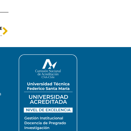
E
que promueve el bienestar laboral en las organizaciones
a