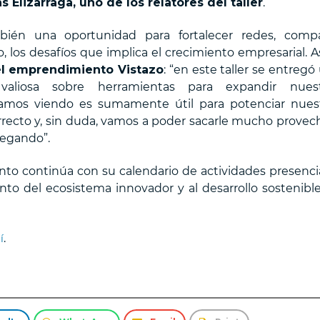
s Elizarraga, uno de los relatores del taller
.
ién una oportunidad para fortalecer redes, compa
, los desafíos que implica el crecimiento empresarial. As
el emprendimiento Vistazo
: “en este taller se entregó
valiosa sobre herramientas para expandir nuest
amos viendo es sumamente útil para potenciar nues
rrecto y, sin duda, vamos a poder sacarle mucho provec
regando”.
to continúa con su calendario de actividades presenci
iento del ecosistema innovador y al desarrollo sostenibl
.
í