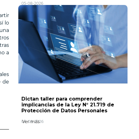
05-08-2026
rtir
í lo
 una
ros
tras
ho a
ales
e de
Dictan taller para comprender
implicancias de la Ley N° 21.719 de
Protección de Datos Personales
Ver más
04-08-2026