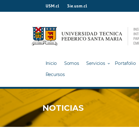
Ir
USM.cl
3ie.usm.cl
al
contenido
Inicio
Somos
Servicios
Portafolio
Recursos
NOTICIAS