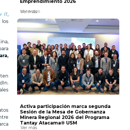
Emprendimiento 2026
Ver más
07-08-2026
,
 IT
 los
ina,
para
ara,
iten
dIn.
ales
Activa participación marca segunda
atos
Sesión de la Mesa de Gobernanza
ntre
Minera Regional 2026 del Programa
Tantay Atacama® USM
arca
Ver más