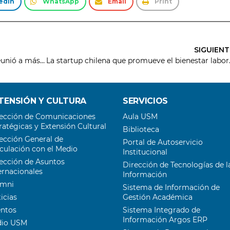
edIn
WhatsApp
Email
Print
SIGUIENT
Encuentro “Sostenibilidad en Acción” reunió a más de 80 actores del ecosistema para impulsar el emprendimiento con propósito
La startup chilena 
TENSIÓN Y CULTURA
SERVICIOS
ección de Comunicaciones
Aula USM
ratégicas y Extensión Cultural
Biblioteca
ección General de
Portal de Autoservicio
culación con el Medio
Institucional
ección de Asuntos
Dirección de Tecnologías de l
ernacionales
Información
umni
Sistema de Información de
icias
Gestión Académica
entos
Sistema Integrado de
Información Argos ERP
dio USM