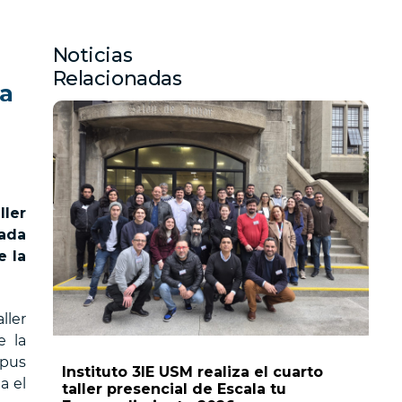
Noticias
Relacionadas
ma
ller
nada
e la
ller
e la
mpus
Instituto 3IE USM realiza el cuarto
a el
taller presencial de Escala tu