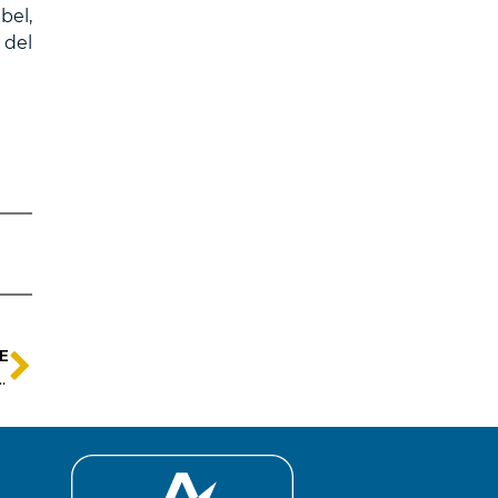
bel,
 del
E
otor de Desarrollo y Crecimiento