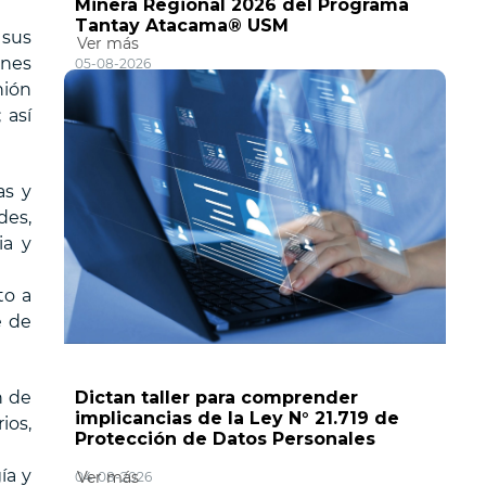
Minera Regional 2026 del Programa
Tantay Atacama® USM
 sus
Ver más
ones
05-08-2026
nión
 así
as y
des,
ia y
to a
e de
n de
Dictan taller para comprender
implicancias de la Ley N° 21.719 de
ios,
Protección de Datos Personales
ía y
Ver más
04-08-2026