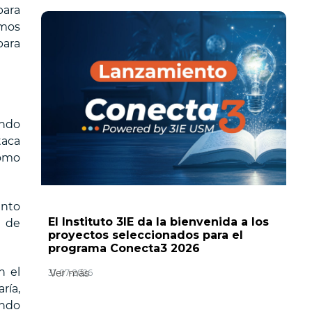
para
emos
para
endo
taca
como
ento
El Instituto 3IE da la bienvenida a los
s de
proyectos seleccionados para el
programa Conecta3 2026
n el
Ver más
31-07-2026
ría,
ando