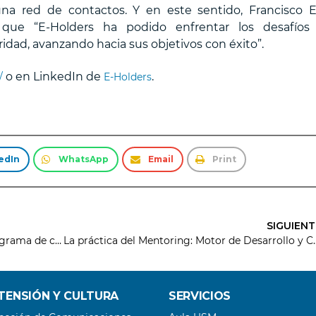
una red de contactos. Y en este sentido, Francisco E
que “E-Holders ha podido enfrentar los desafíos
dad, avanzando hacia sus objetivos con éxito”.
o en LinkedIn de
.
/
E-Holders
edIn
WhatsApp
Email
Print
SIGUIENT
USM inicia una nueva versión de su programa de certificación de mentores y mentoras con enfoque de género
La práctica del Mentoring: M
TENSIÓN Y CULTURA
SERVICIOS