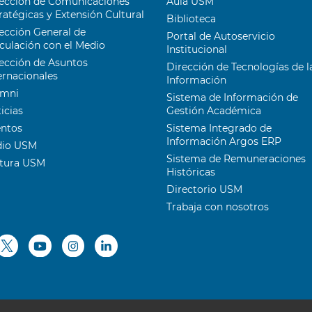
ección de Comunicaciones
Aula USM
ratégicas y Extensión Cultural
Biblioteca
ección General de
Portal de Autoservicio
culación con el Medio
Institucional
ección de Asuntos
Dirección de Tecnologías de l
ernacionales
Información
umni
Sistema de Información de
icias
Gestión Académica
entos
Sistema Integrado de
Información Argos ERP
dio USM
Sistema de Remuneraciones
ltura USM
Históricas
Directorio USM
Trabaja con nosotros