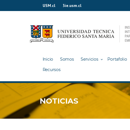
Ir
USM.cl
3ie.usm.cl
al
contenido
Inicio
Somos
Servicios
Portafolio
Recursos
NOTICIAS