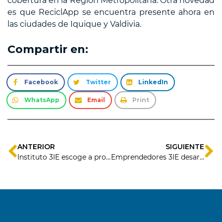
cobertura en la Región Metropolitana. Otra novedad
es que ReciclApp se encuentra presente ahora en
las ciudades de Iquique y Valdivia.
Compartir en:
Facebook
Twitter
LinkedIn
WhatsApp
Email
Print
ANTERIOR
SIGUIENTE
Instituto 3IE escoge a proyectos ganadores de la convocatoria Pitch Challenge de los Centros de Negocios de Sercotec.
Emprendedores 3IE desarrollan innovador videojuego sobre aliens fiesteros