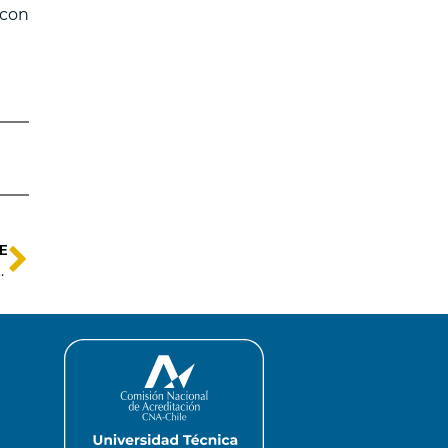
 con
E
a la comunidad del Instituto 3IE