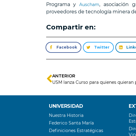
Programa y
, asociación 
Auscham
proveedores de tecnología minera de
Compartir en:
Facebook
Twitter
Link
ANTERIOR
UNIVERSIDAD
EX
Nuestra Historia
Dir
Est
Federico Santa María
Dir
Definiciones Estratégicas
Vin