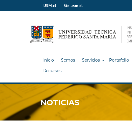
Ir
USM.cl
3ie.usm.cl
al
contenido
Inicio
Somos
Servicios
Portafolio
Recursos
NOTICIAS