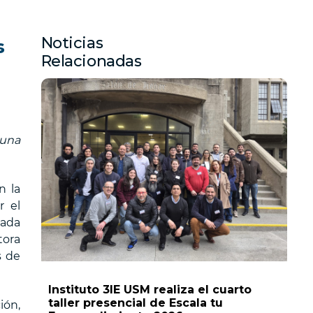
Noticias
s
Relacionadas
 una
n la
r el
lada
tora
s de
Instituto 3IE USM realiza el cuarto
taller presencial de Escala tu
ión,