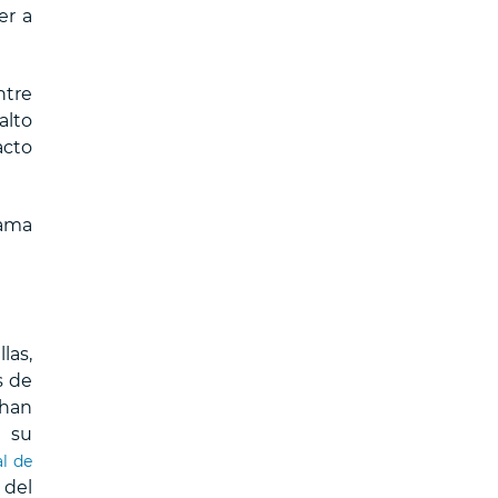
er a
ntre
alto
acto
rama
las,
s de
 han
e su
l de
 del