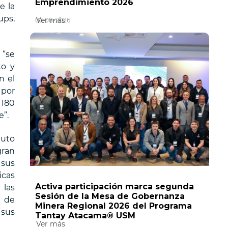
Emprendimiento 2026
e la
ups,
Ver más
07-08-2026
 “se
to y
n el
 por
 180
e”.
tuto
gran
 sus
icas
Activa participación marca segunda
las
Sesión de la Mesa de Gobernanza
a de
Minera Regional 2026 del Programa
 sus
Tantay Atacama® USM
Ver más