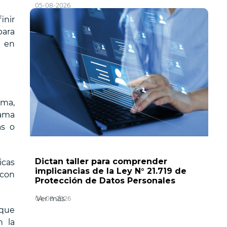
05-08-2026
inir
para
a en
ama,
rama
as o
Dictan taller para comprender
icas
implicancias de la Ley N° 21.719 de
 con
Protección de Datos Personales
Ver más
04-08-2026
 que
n la