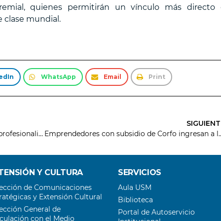
gremial, quienes permitirán un vínculo más directo
 clase mundial.
edIn
WhatsApp
Email
Print
SIGUIENT
USM lanza Curso para quienes quieran profesionalizar la labor del mentoring
Emprendedores con subsidio de Corfo ingresan 
TENSIÓN Y CULTURA
SERVICIOS
ección de Comunicaciones
Aula USM
ratégicas y Extensión Cultural
Biblioteca
ección General de
Portal de Autoservicio
culación con el Medio