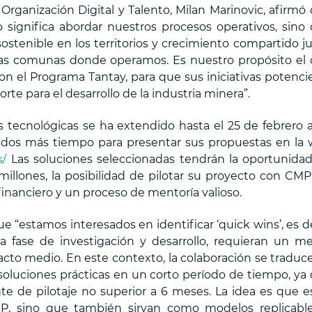
ganización Digital y Talento, Milan Marinovic, afirmó
o significa abordar nuestros procesos operativos, sino
stenible en los territorios y crecimiento compartido j
 las comunas donde operamos. Es nuestro propósito el
con el Programa Tantay, para que sus iniciativas potenci
orte para el desarrollo de la industria minera”.
s tecnológicas se ha extendido hasta el 25 de febrero a
esados más tiempo para presentar sus propuestas en la
Las soluciones seleccionadas tendrán la oportunida
s/
millones, la posibilidad de pilotar su proyecto con CMP,
anciero y un proceso de mentoría valioso.
que “estamos interesados en identificar ‘quick wins’, es de
 fase de investigación y desarrollo, requieran un m
cto medio. En este contexto, la colaboración se traduc
oluciones prácticas en un corto período de tiempo, ya
e de pilotaje no superior a 6 meses. La idea es que e
CMP, sino que también sirvan como modelos replicabl