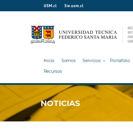
Ir
USM.cl
3ie.usm.cl
al
contenido
Inicio
Somos
Servicios
Portafolio
Recursos
NOTICIAS