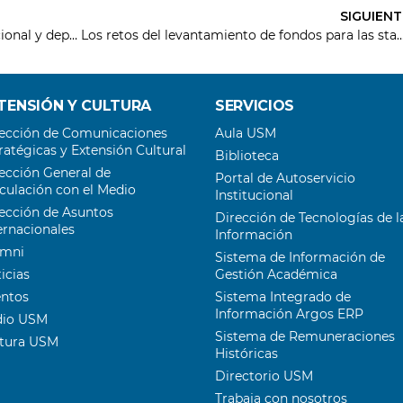
SIGUIENT
Startup revoluciona la educación nutricional y deportiva con su nuevo juego para dispositivos móviles
Los retos del levantamiento de fondos para las startups la
TENSIÓN Y CULTURA
SERVICIOS
ección de Comunicaciones
Aula USM
ratégicas y Extensión Cultural
Biblioteca
ección General de
Portal de Autoservicio
culación con el Medio
Institucional
ección de Asuntos
Dirección de Tecnologías de l
ernacionales
Información
umni
Sistema de Información de
icias
Gestión Académica
entos
Sistema Integrado de
Información Argos ERP
dio USM
Sistema de Remuneraciones
ltura USM
Históricas
Directorio USM
Trabaja con nosotros