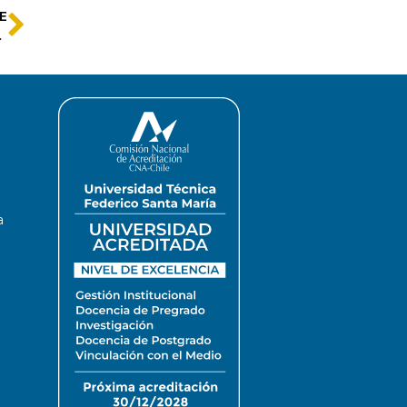
E
tinoamericanas
a