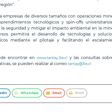
región”.
 a empresas de diversos tamaños con operaciones min
endimientos tecnológicos y spin-offs universitarios
, la seguridad y mitigar el impacto ambiental en la mine
rsos permitirá el desarrollo de tecnologías y soluci
icos mediante el pilotaje y facilitando el escalami
uede encontrar en
y las consultas sobr
www.tantay.3ie.cl
ivas, se pueden realizar al correo
tantay@3ie.cl
edIn
WhatsApp
Email
Print