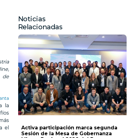
Noticias
Relacionadas
tria
ine,
a de
anta
a la
fíos
 más
a el
Activa participación marca segunda
Sesión de la Mesa de Gobernanza