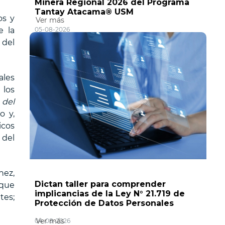
Minera Regional 2026 del Programa
Tantay Atacama® USM
os y
Ver más
e la
05-08-2026
 del
ales
 los
 del
o y,
icos
 del
nez,
Dictan taller para comprender
 que
implicancias de la Ley N° 21.719 de
tes;
Protección de Datos Personales
Ver más
04-08-2026