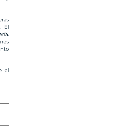
eras
. El
ría.
ones
ento
e el