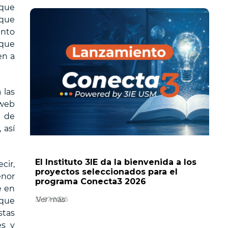
 que
 que
unto
 que
en a
 las
 web
d de
 así
El Instituto 3IE da la bienvenida a los
cir,
proyectos seleccionados para el
enor
programa Conecta3 2026
e en
Ver más
31-07-2026
 que
stas
es y