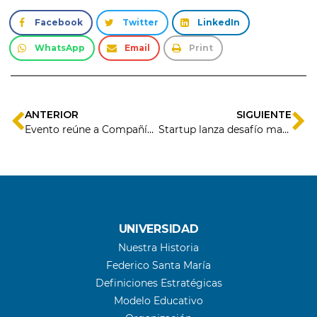
Facebook
Twitter
LinkedIn
WhatsApp
Email
Print
ANTERIOR
SIGUIENTE
Evento reúne a Compañía Minera del Pacífico con potenciales soluciones tecnológicas para sus desafíos
Startup lanza desafío matemático global con un premio de US$100 mil
UNIVERSIDAD
Nuestra Historia
Federico Santa María
Definiciones Estratégicas
Modelo Educativo