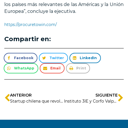
los países más relevantes de las Américas y la Unión
Europea”, concluye la ejecutiva.
https://procuretowin.com/
Compartir en:
Facebook
Twitter
LinkedIn
WhatsApp
Email
Print
ANTERIOR
SIGUIENTE
Startup chilena que revoluciona la gestión de turnos de trabajo se expande por América Latina
Instituto 3IE y Corfo Valparaíso articulan estrategias para potenciar el emprendimiento y la innovación en la región