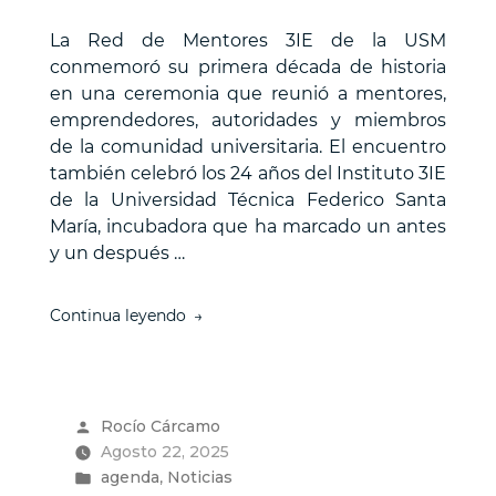
La Red de Mentores 3IE de la USM
conmemoró su primera década de historia
en una ceremonia que reunió a mentores,
emprendedores, autoridades y miembros
de la comunidad universitaria. El encuentro
también celebró los 24 años del Instituto 3IE
de la Universidad Técnica Federico Santa
María, incubadora que ha marcado un antes
y un después …
“Red
Continua leyendo
de
Mentores
3IE-
USM
Publicado
Rocío Cárcamo
celebró
por
Agosto 22, 2025
sus
Publicado
10
,
agenda
Noticias