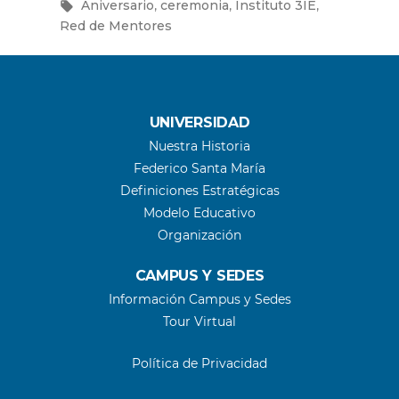
años
en
Etiquetas:
,
,
,
Aniversario
ceremonia
Instituto 3IE
junto
Red de Mentores
a
los
24
años
del
UNIVERSIDAD
Instituto
Nuestra Historia
3IE
Federico Santa María
en
una
Definiciones Estratégicas
ceremonia
Modelo Educativo
cargada
Organización
de
hitos
CAMPUS Y SEDES
y
Información Campus y Sedes
reconocimientos”
Tour Virtual
Política de Privacidad