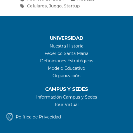
Etiquetas:
con
en
,
,
Celulares
Juego
Startup
su
nuevo
juego
para
dispositivos
UNIVERSIDAD
móviles”
Nuestra Historia
Federico Santa María
Definiciones Estratégicas
Modelo Educativo
Organización
CAMPUS Y SEDES
Información Campus y Sedes
Tour Virtual
Política de Privacidad