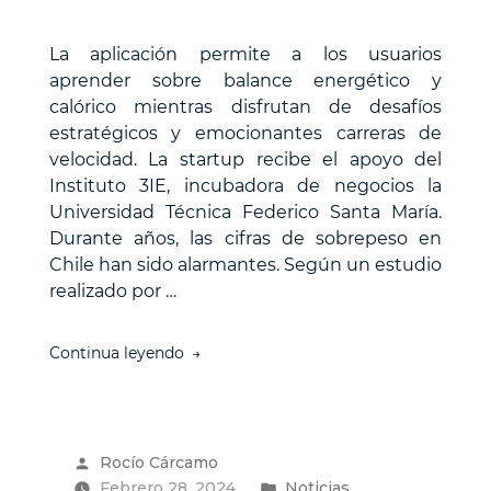
La aplicación permite a los usuarios
aprender sobre balance energético y
calórico mientras disfrutan de desafíos
estratégicos y emocionantes carreras de
velocidad. La startup recibe el apoyo del
Instituto 3IE, incubadora de negocios la
Universidad Técnica Federico Santa María.
Durante años, las cifras de sobrepeso en
Chile han sido alarmantes. Según un estudio
realizado por …
“Startup
Continua leyendo
revoluciona
la
educación
nutricional
Publicado
Rocío Cárcamo
y
por
Publicado
Febrero 28, 2024
deportiva
Noticias