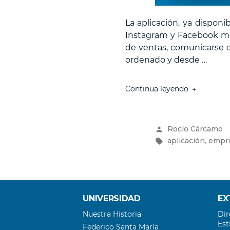
La aplicación, ya dispon
Instagram y Facebook man
de ventas, comunicarse co
ordenado y desde …
“La
Continua leyendo
app
que
permite
Publicado
Rocío Cárcamo
llevar
por
Etiquetas:
,
aplicación
empr
el
control
de
las
ventas
desde
UNIVERSIDAD
EX
la
Nuestra Historia
Dir
palma
Est
Federico Santa María
de