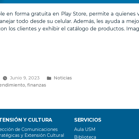
ible en forma gratuita en Play Store, permite a quiene
ejar todo desde su celular. Además, les ayuda a mejor
n los clientes y exhibir el catálogo de productos. Ima
Publicado
Junio 9, 2023
Noticias
en
,
endimiento
finanzas
TENSIÓN Y CULTURA
SERVICIOS
ección de Comunicaciones
Aula USM
ratégicas y Extensión Cultural
Biblioteca