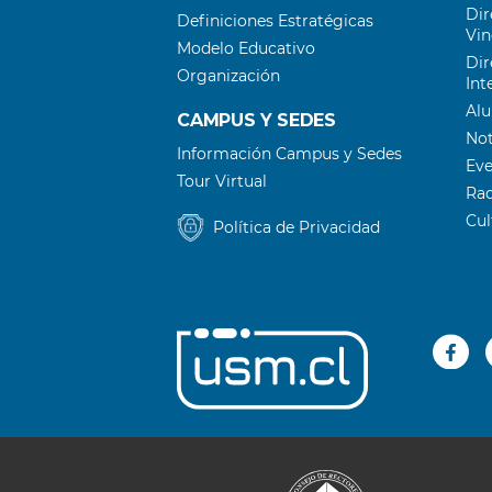
Dir
la
Definiciones Estratégicas
Vin
mano”
Modelo Educativo
Dir
Organización
Int
Al
CAMPUS Y SEDES
Not
Información Campus y Sedes
Ev
Tour Virtual
Ra
Cu
Política de Privacidad