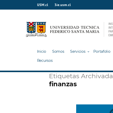
Ir
USM.cl
3ie.usm.cl
al
contenido
Inicio
Somos
Servicios
Portafolio
Recursos
Etiquetas Archivada
finanzas