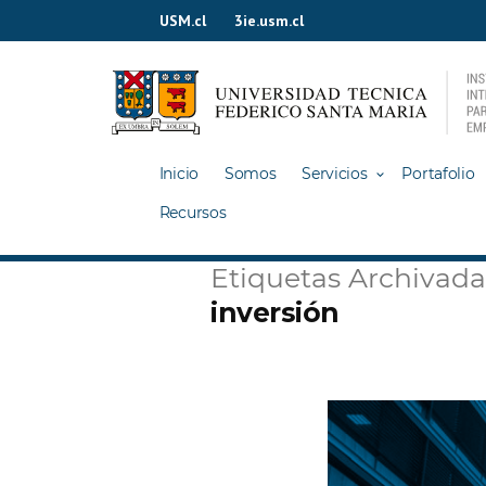
Ir
USM.cl
3ie.usm.cl
al
contenido
Inicio
Somos
Servicios
Portafolio
Recursos
Etiquetas Archivada
inversión