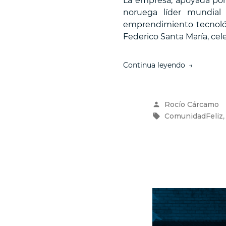
La empresa, apoyada por 
noruega líder mundial
emprendimiento tecnológi
Federico Santa María, cel
“Comunidad
Continua leyendo
se
asocia
con
Publicado
Rocío Cárcamo
la
por
Etiquetas:
ComunidadFeliz
compañía
global
Visma
para
fortalecer
su
crecimient
en
Latinoamér