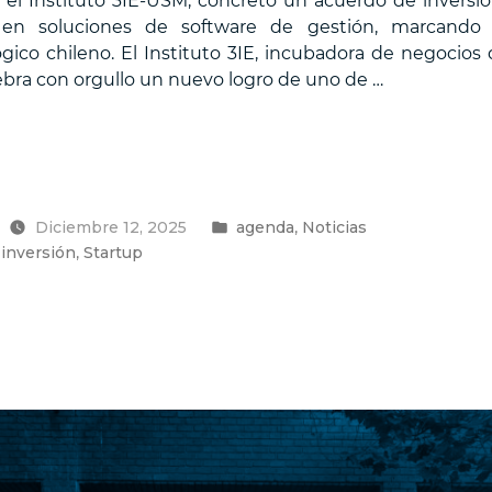
el Instituto 3IE-USM, concretó un acuerdo de inversi
 en soluciones de software de gestión, marcando
co chileno. El Instituto 3IE, incubadora de negocios 
ebra con orgullo un nuevo logro de uno de …
Feliz
Publicado
,
Diciembre 12, 2025
agenda
Noticias
en
,
,
inversión
Startup
o
ica”