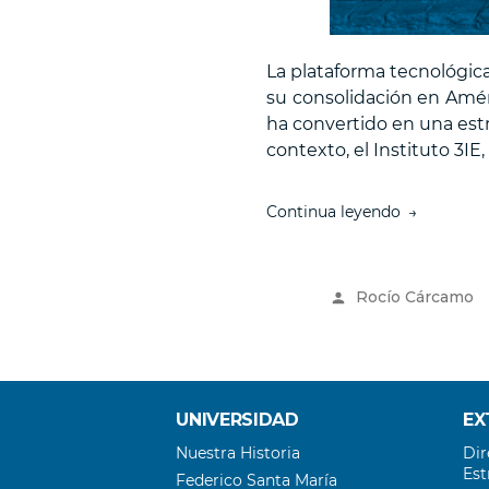
La plataforma tecnológic
su consolidación en Amér
ha convertido en una estr
contexto, el Instituto 3IE
“Instituto
Continua leyendo
3IE
destaca
la
Publicado
Rocío Cárcamo
importanci
por
de
levantar
capital:
Ecopass
como
UNIVERSIDAD
EX
ejemplo
Nuestra Historia
Dir
inspirador”
Est
Federico Santa María