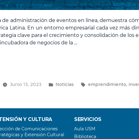
a de administración de eventos en línea, demuestra cóm
ica Latina. En un entorno empresarial cada vez más diná
ategia clave para el crecimiento y consolidación de lo
, incubadora de negocios de la …
Publicado
Etiquetas:
,
Junio 13, 2023
Noticias
emprendimiento
inve
a
en
TENSIÓN Y CULTURA
SERVICIOS
ección de Comunicaciones
Aula USM
ratégicas y Extensión Cultural
Biblioteca