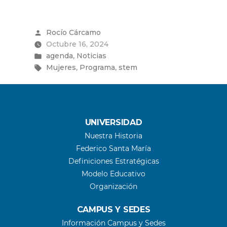
inicio
al
Programa
Publicado
Rocío Cárcamo
“Valparaíso
por
Octubre 16, 2024
STEMPOWER:
Publicado
Mujeres
,
agenda
Noticias
que
en
Etiquetas:
,
,
Mujeres
Programa
stem
transforman”
con
webinar
inaugural”
UNIVERSIDAD
Nuestra Historia
Federico Santa María
Definiciones Estratégicas
Modelo Educativo
Organización
CAMPUS Y SEDES
Información Campus y Sedes