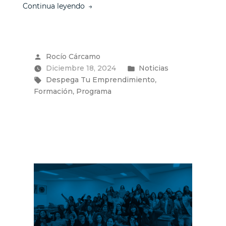
“17
Continua leyendo
emprendimientos
culminan
con
éxito
Publicado
Rocío Cárcamo
la
por
Publicado
Diciembre 18, 2024
tercera
Noticias
Etiquetas:
versión
en
,
Despega Tu Emprendimiento
del
,
Formación
Programa
Programa
“Despega
Tu
Emprendimiento””