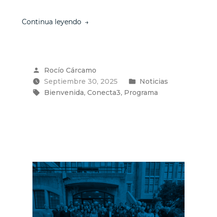
“USM
Continua leyendo
y
el
Instituto
3IE
Publicado
Rocío Cárcamo
dan
por
Publicado
Septiembre 30, 2025
la
Noticias
Etiquetas:
bienvenida
en
,
,
Bienvenida
Conecta3
Programa
a
los
proyectos
seleccionados
para
el
programa
Conecta3”