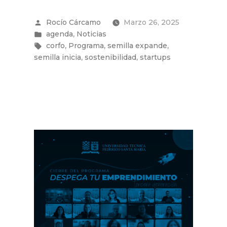
Henua
Technologies
Publicado
Rocío Cárcamo
Marzo 26, 2025
abren
por
Publicado
,
agenda
Noticias
convocatoria
en
Etiquetas:
para
,
,
,
corfo
Programa
semilla expande
IV
,
,
semilla inicia
sostenibilidad
startups
versión
del
Programa
de
Operación
Sostenible
en
Startups”