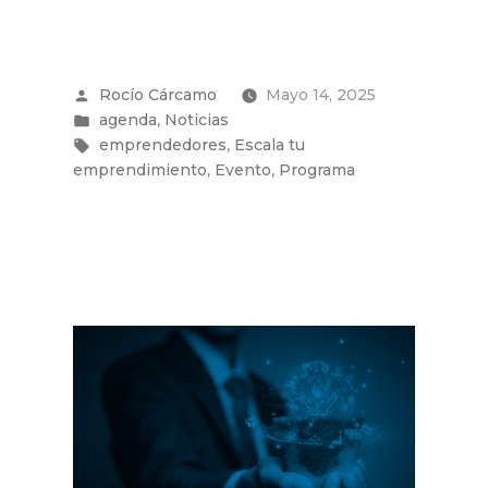
con
alto
potencial
de
Publicado
Rocío Cárcamo
Mayo 14, 2025
crecimiento
por
Publicado
,
agenda
Noticias
iniciaron
en
Etiquetas:
programa
,
emprendedores
Escala tu
Escala
,
,
emprendimiento
Evento
Programa
tu
Emprendimiento
con
intenso
taller
sobre
modelos
de
negocio
escalables”