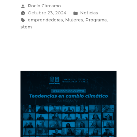
del
Publicado
Rocío Cárcamo
Programa
por
Publicado
Octubre 23, 2024
“Valparaíso
Noticias
Etiquetas:
STEMPOWER:
en
,
,
,
emprendedoras
Mujeres
Programa
Mujeres
stem
que
transforman”
en
la
USM”